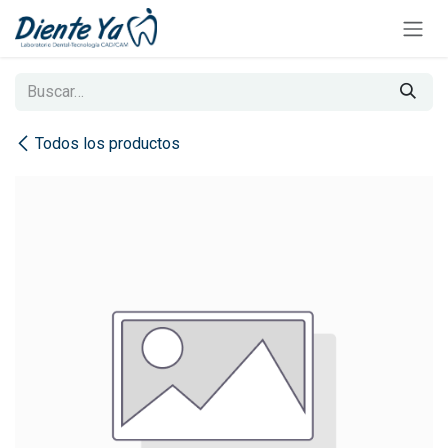
Ir al contenido
Todos los productos