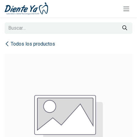
Ir al contenido
Todos los productos