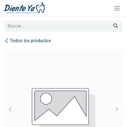
Ir al contenido
Todos los productos