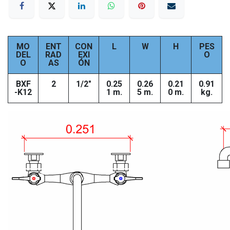
MO
ENT
CON
L
W
H
PES
DEL
RAD
EXI
O
O
AS
ÓN
BXF
2
1/2"
0.25
0.26
0.21
0.91
-K12
1 m.
5 m.
0 m.
kg.