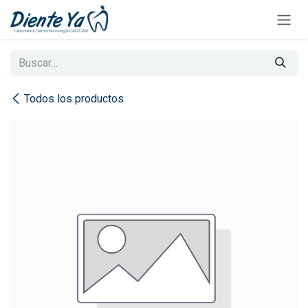
Ir al contenido
Todos los productos