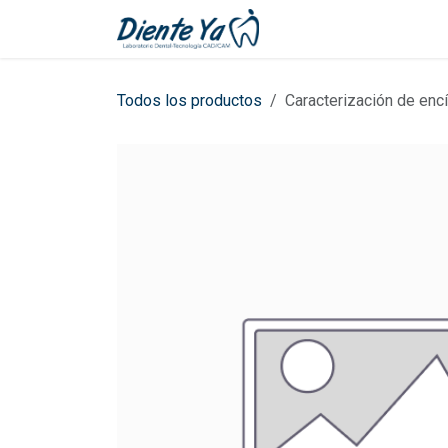
Ir al contenido
Inicio
Cita
Todos los productos
Caracterización de encí