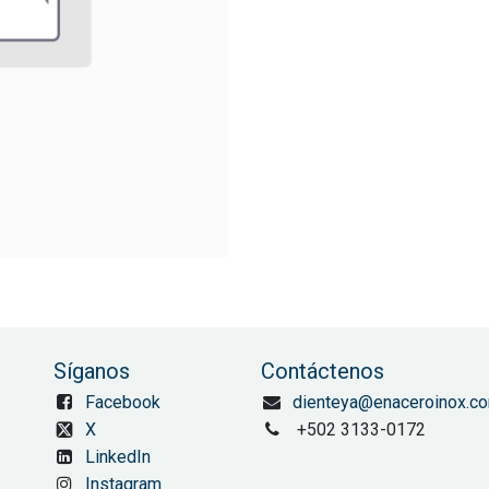
Síganos
Contáctenos
Facebook
dienteya@enaceroinox.c
X
+502 3133-0172
LinkedIn
Instagram