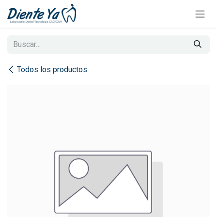
Ir al contenido
Todos los productos