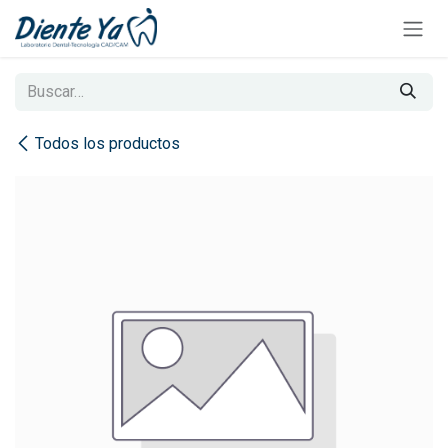
Ir al contenido
Todos los productos