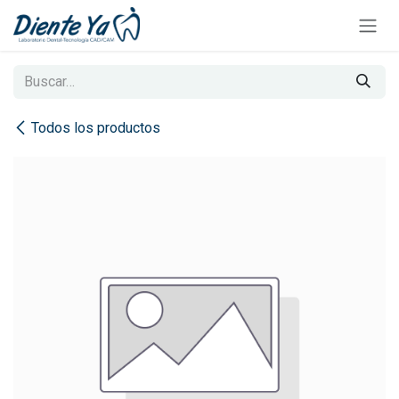
Ir al contenido
Todos los productos