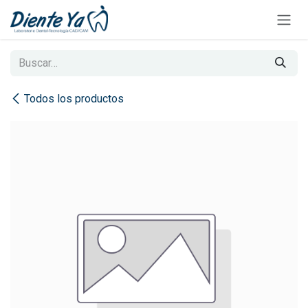
Ir al contenido
Todos los productos