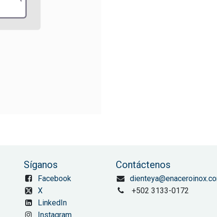
Síganos
Contáctenos
Facebook
dienteya@enaceroinox.c
X
+502 3133-0172
LinkedIn
Instagram