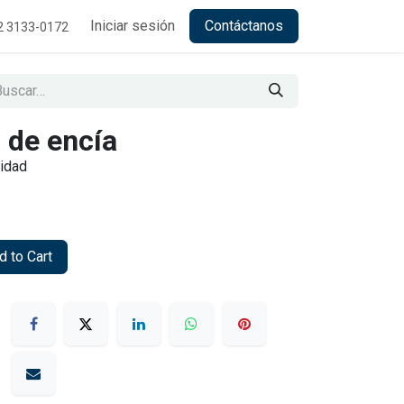
Iniciar sesión
Contáctanos
2 3133-0172
n de encía
nidad
 to Cart