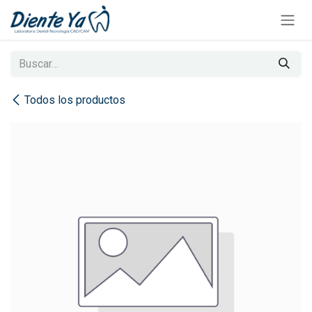
Ir al contenido
Todos los productos