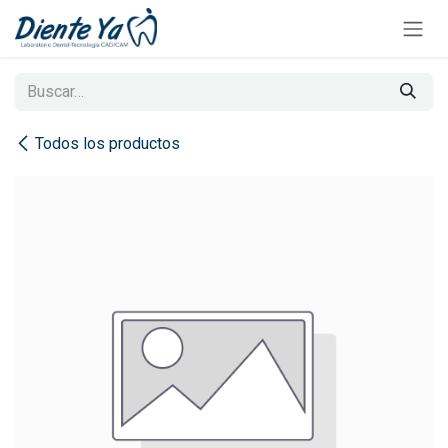
Ir al contenido
Todos los productos