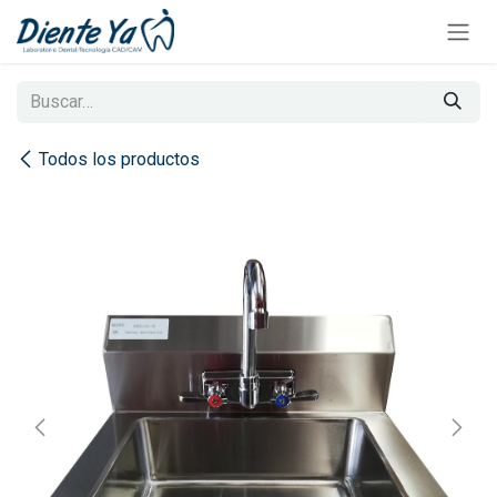
Ir al contenido
Todos los productos