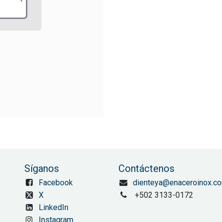
Síganos
Contáctenos
Facebook
dienteya@enaceroinox.c
X
+502 3133-0172
LinkedIn
Instagram