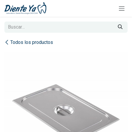
Ir al contenido
Todos los productos