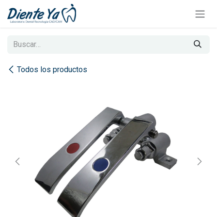
Ir al contenido
Todos los productos