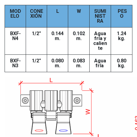
MOD
CONE
L
W
SUMI
PES
ELO
XIÓN
NIST
O
RA
BXF-
1/2"
0.144
0.102
Agua
1.24
N4
m.
m.
fría y
kg.
calien
te
BXF-
1/2"
0.080
0.083
Agua
0.80
N3
m.
m.
fría
kg.