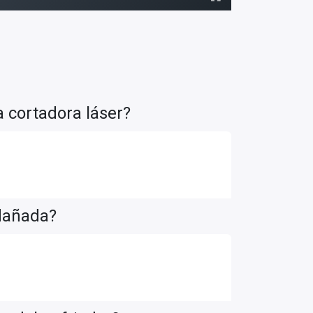
a cortadora láser?
 dañada?