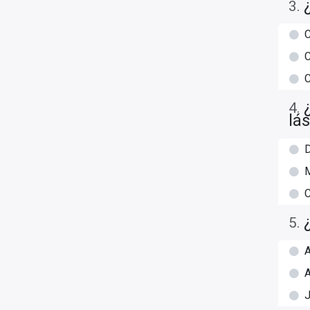
3
.
C
C
4
.
lá
D
5
.
A
A
J