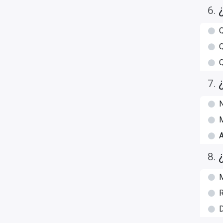
6
.
Q
Q
Q
7
.
N
M
A
8
.
M
R
D