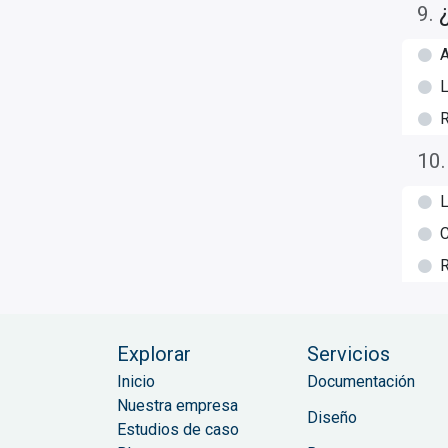
9
.
A
L
R
10
L
C
R
Explorar
Servicios
Inicio
Documentación
Nuestra empresa
Diseño
Estudios de caso