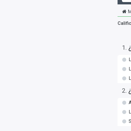
M
Califi
1
.
L
L
L
2
.
A
L
S