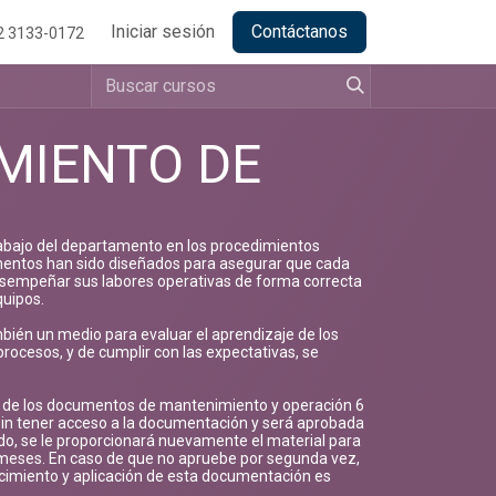
Iniciar sesión
Contáctanos
2 3133-0172
MIENTO DE
rabajo del departamento en los procedimientos
entos han sido diseñados para asegurar que cada
desempeñar sus labores operativas de forma correcta
quipos.
bién un medio para evaluar el aprendizaje de los
ocesos, y de cumplir con las expectativas, se
s de los documentos de mantenimiento y operación 6
sin tener acceso a la documentación y será aprobada
ido, se le proporcionará nuevamente el material para
 meses. En caso de que no apruebe por segunda vez,
ocimiento y aplicación de esta documentación es