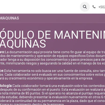
+50
 MÁQUINAS
ÓDULO DE MANTENI
ÁQUINAS
vo:
La documentación aquí provista tiene como fin guiar al equipo de t
dos de mantenimiento y operación de equipos específicos Estos docum
ador tenga a su disposición los conocimientos y pasos precisos para 
ente, minimizando riesgos y asegurando la calidad en el manejo de los e
ce:
Esta herramienta no solo busca ser una fuente de consulta, sino tam
os. Cada colaborador será evaluado en sus conocimientos sobre estos pr
ará su crecimiento económico y operativamente en la empresa.
ología:
Cada colaborador tomará una evaluación sobre los contenido
espués de su confirmación en el puesto. Esta evaluación se realizará 
 nota mínima de 85 puntos. Si el operario no alcanza el puntaje requer
eda estudiar, debiendo presentar la evaluación nuevamente en otros 6
iderará la continuidad de su permanencia en la plaza, dado que el con
l para su crecimiento dentro de la empresa.