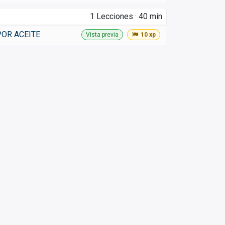
1
Lecciones
·
40 min
OR ACEITE
Vista previa
10 xp