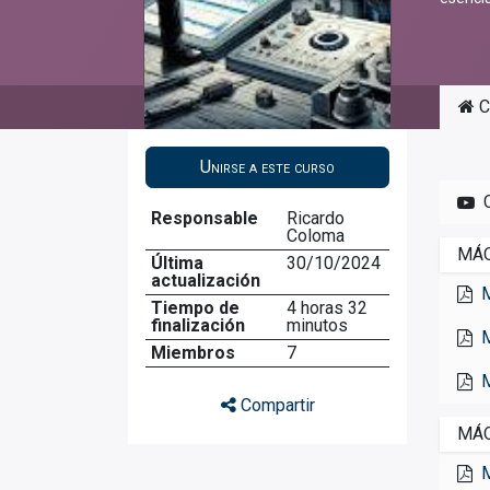
C
Unirse a este curso
Responsable
Ricardo
Coloma
MÁQ
Última
30/10/2024
actualización
Tiempo de
4 horas 32
finalización
minutos
Miembros
7
Compartir
MÁQ