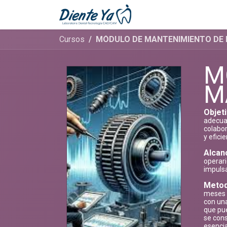
Ir al contenido
Inicio
Cita
Cursos
MÓDULO DE MANTENIMIENTO DE
M
M
Objeti
adecua
colabor
y efici
Alcan
operari
impuls
Metod
meses d
con una
que pu
se cons
esencia