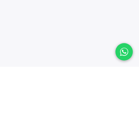
MiEmpresa
Ofibodegas Fraijanes Bodega No 6,
om
km 17 Calle a Monte Vista Club,
Cdad. de Guatemala 01051